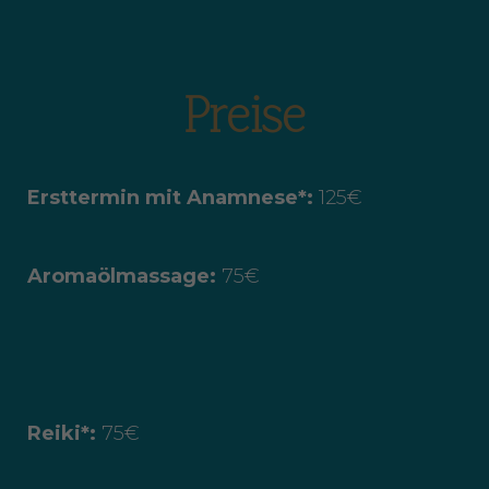
Preise
Ersttermin mit Anamnese*:
125€
Aromaölmassage:
75€
Reiki*:
75€