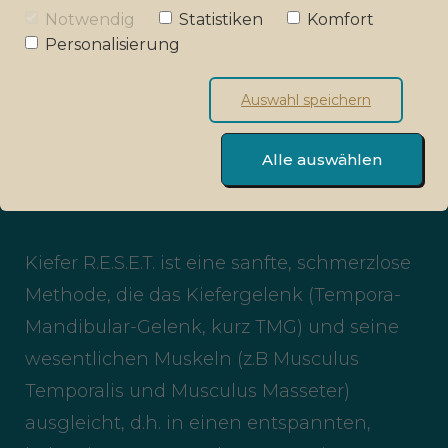
Notwendig
Statistiken
Komfort
Personalisierung
Auswahl speichern
Alle auswählen
Kiefer R.E.S.E.T.
Kiefer R.E.S.E.T. ist eine sanfte, schmerzlose
Methode, die das Kiefergelenk (Tempora-
Mandibular-Gelenk, kurz TMG) und seine
wesentlichen Muskeln (z.B Musculus
Temporalis und Musculus Masseter)
ausgleicht, d.h. in einen entspannten,